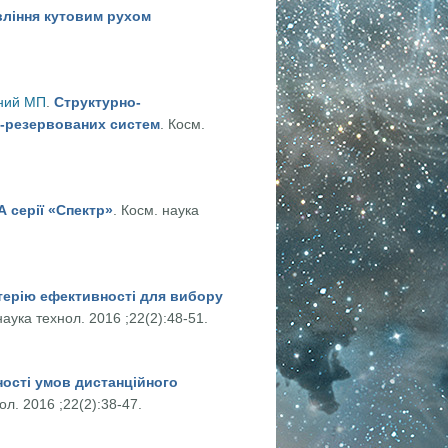
вління кутовим рухом
ікросупутника
ний МП
.
Структурно-
но-резервованих систем
. Косм.
і надійності мажоритарно-резервованих систем
 серії «Спектр»
. Косм. наука
ерії «Спектр»
ерію ефективності для вибору
наука технол. 2016 ;22(2):48-51.
 проектних параметрів авіаційно-космічної системи
ості умов дистанційного
ол. 2016 ;22(2):38-47.
 дистанційного зондування Землі без коригування орбіти