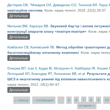
1
Дегтярев ОВ
,
Макаров ОЛ
,
Давиденко СО
,
Тихонов ВЛ
,
Лауш 
навігаційна система
. Косм. наука технол. 2016 ;22(2):29-37.
Детальніше
про Астроінерційна інтегрована навігаційна систе
Мельник ВМ
,
Карачун ВВ
.
Звуковий бар’єр і вплив потужної
конструкції апаратів класу «повітря-повітря»
. Косм. наука 
Детальніше
про Звуковий бар’єр і вплив потужної ударної N-хви
Ковбасюк СВ
,
Каневський ЛБ
.
Метод обробки траєкторних да
багатопозиційному оптичному комплексі
. Косм. наука техно
Детальніше
про Метод обробки траєкторних даних для космічн
Єпишев ВП
,
Ісак ІІ
,
Кудак ВІ
,
Мотрунич ІІ
,
Найбауер ІФ
,
Кошкін 
Лотоцький КП
,
Благодир ЯТ
,
Лопаченко ВВ
, et al.
Результати д
ШСЗ в нештатному режимі під впливом навколоземного ко
наука технол. 2012 ;18(1):60–67.
Детальніше
про Результати досліджень поведінки на орбіті Ш
просторів
Сторінки
« перша
‹ попередня
…
5
6
7
8
9
10
остання »