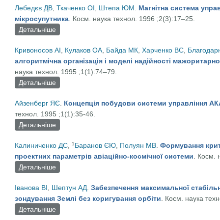
Лебедєв ДВ
,
Ткаченко ОІ
,
Штепа ЮМ
.
Магнітна система упра
мікросупутника
. Косм. наука технол. 1996 ;2(3):17–25.
Детальніше
про Магнітна система управління кутовим рухом м
Кривоносов AІ
,
Кулаков ОА
,
Байда МК
,
Харченко BС
,
Благодар
алгоритмічна організація і моделі надійності мажоритар
наука технол. 1995 ;1(1):74–79.
Детальніше
про Структурно-алгоритмічна організація і модел
Айзенберг ЯЄ
.
Концепція побудови системи управління АКА
технол. 1995 ;1(1):35-46.
Детальніше
про Концепція побудови системи управління АКА с
1
Калиниченко ДС
,
Баранов ЄЮ
,
Полуян МВ
.
Формування крит
проектних параметрів авіаційно-космічної системи
. Косм. 
Детальніше
про Формування критерію ефективності для вибору
Іванова ВІ
,
Шептун АД
.
Забезпечення максимальної стабільн
зондування Землі без коригування орбіти
. Косм. наука техн
Детальніше
про Забезпечення максимальної стабільності умов