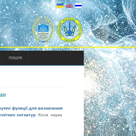
ПОШУК
ми
руючі функції для визначення
гнітних сигнатур
. Косм. наука
 для визначення тесеральних мультиполів інтегральним