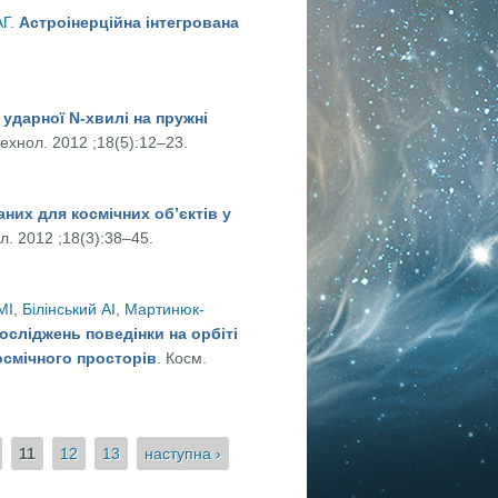
АГ
.
Астроінерційна інтегрована
ма
 ударної N-хвилі на пружні
технол. 2012 ;18(5):12–23.
лі на пружні конструкції апаратів класу «повітря-повітря»
них для космічних об’єктів у
л. 2012 ;18(3):38–45.
их об’єктів у багатопозиційному оптичному комплексі
МІ
,
Білінський АІ
,
Мартинюк-
осліджень поведінки на орбіті
смічного просторів
. Косм.
СЗ в нештатному режимі під впливом навколоземного космічного
11
12
13
наступна ›