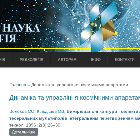
ХІВ
РЕДКОЛЕГІЯ
АВТОРАМ
ІНФО
КОНТАКТИ
Ви є тут
Головна
» Динаміка та управління космічними апаратами
Динаміка та управління космічними апарата
Волохов СО
,
Кільдішев ОВ
.
Вимірювальні контури і селекти
тесеральних мультиполів інтегральним перетворенням ма
технол. 1996 ;2(3):26–30.
Детальніше
про Вимірювальні контури і селектируючі функції
перетворенням магнітних сигнатур