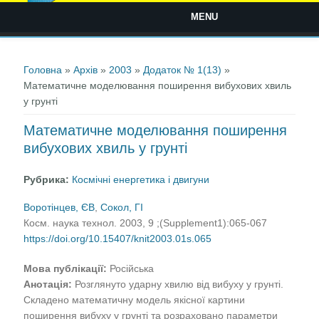
MENU
Ви є тут
Головна
»
Архів
»
2003
»
Додаток № 1(13)
»
Математичне моделювання поширення вибухових хвиль
у грунті
Математичне моделювання поширення
вибухових хвиль у грунті
Рубрика:
Космічні енергетика і двигуни
Воротінцев, ЄВ
,
Сокол, ГІ
Косм. наука технол. 2003, 9 ;(Supplement1):065-067
https://doi.org/10.15407/knit2003.01s.065
Мова публікації:
Російська
Анотація:
Розглянуто ударну хвилю від вибуху у грунті.
Складено математичну модель якісної картини
поширення вибуху у грунті та розраховано параметри