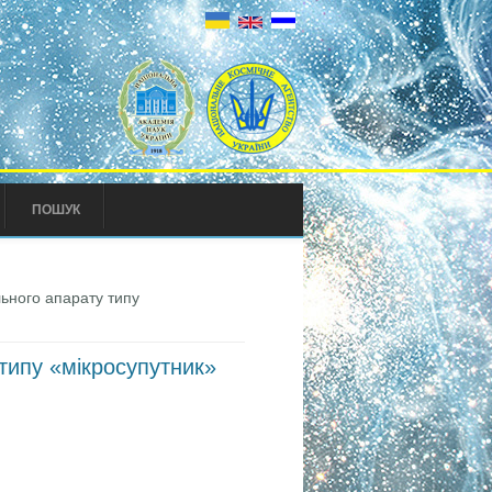
ПОШУК
ьного апарату типу
типу «мікросупутник»