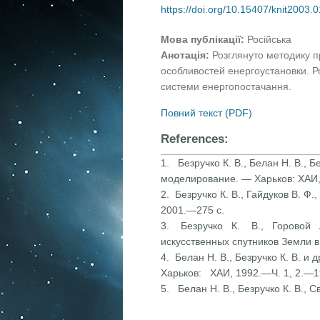
https://doi.org/10.15407/knit2003.
Мова публікації:
Російська
Анотація:
Розглянуто методику п
особливостей енергоустановки. Р
системи енергопостачання.
Повний текст (PDF)
References:
1. Безручко К. В., Белан Н. В.,
моделирование. — Харьков: ХАИ,
2. Безручко К. В., Гайдуков В. Ф
2001.—275 с.
3. Безручко К. В., Горовой А
искусственных спутников Земли в
4. Белан Н. В., Безручко К. В. 
Харьков: ХАИ, 1992.—Ч. 1, 2.—1
5. Белан Н. В., Безручко К. В.,