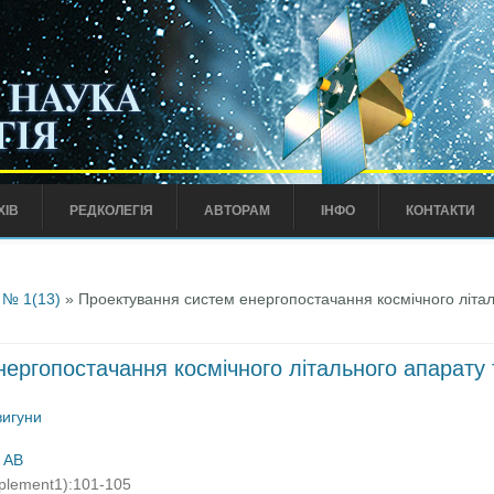
ХІВ
РЕДКОЛЕГІЯ
АВТОРАМ
ІНФО
КОНТАКТИ
 № 1(13)
» Проектування систем енергопостачання космічного літал
ергопостачання космічного літального апарату 
вигуни
 АВ
pplement1):101-105