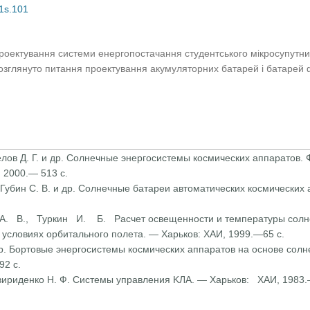
01s.101
роектування системи енергопостачання студентського мікросупутни
озглянуто питання проектування акумуляторних батарей і батарей 
 Белов Д. Г. и др. Солнечные энергосистемы космических аппаратов.
 2000.— 513 с.
., Губин С. В. и др. Солнечные батареи автоматических космических
. В., Туркин И. Б. Расчет освещенности и температуры солне
 условиях орбитального полета. — Харьков: ХАИ, 1999.—65 с.
и др. Бортовые энергосистемы космических аппаратов на основе сол
92 с.
 Свириденко Н. Ф. Системы управления KЛA. — Харьков: ХАИ, 1983.