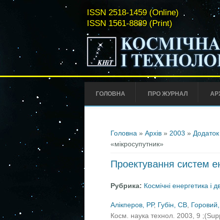
ISSN 2518-1459 (Online)
ISSN 1561-8889 (Print)
ГОЛОВНА
ПРО ЖУРНАЛ
АР
Ви є тут
Головна
»
Архів
»
2003
»
Додаток
«мікросупутник»
Проектування систем ен
Рубрика:
Космічні енергетика і д
Алікперов, РР
,
Губін, СВ
,
Горовий,
Косм. наука технол. 2003, 9 ;(Su