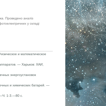
ка. Проведено аналіз
фотоелектричних у складі
 Физическое и математическое
 аппаратов. — Харьков: ХАИ,
чных энергоустановок
нечных и химических батарей. —
—Ч. 1-3.—80 с.