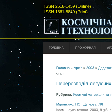
ISSN 2518-1459 (Online)
ISSN 1561-8889 (Print)
ГОЛОВНА
ПРО ЖУРНАЛ
АР
Ви є тут
Головна
»
Архів
»
2003
»
Додаток
сталі
Перерозподіл легуючих 
Рубрика:
Космічні матеріали та т
Міронєнко, ПО
,
Щєглова, ЛЛ
Косм. наука технол. 2003, 9 ;(Su