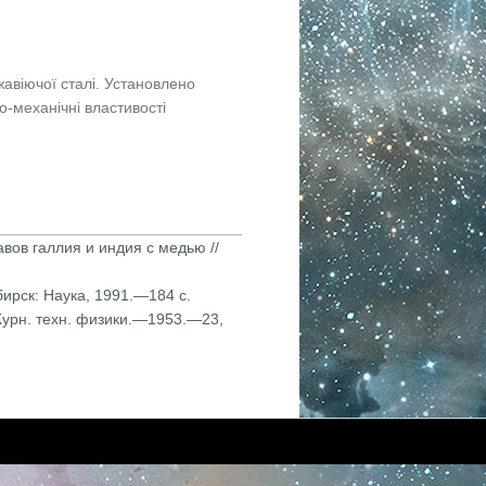
авіючої сталі. Установлено
ко-механічні властивості
вов галлия и индия с медью //
рск: Наука, 1991.—184 с.
Журн. техн. физики.—1953.—23,