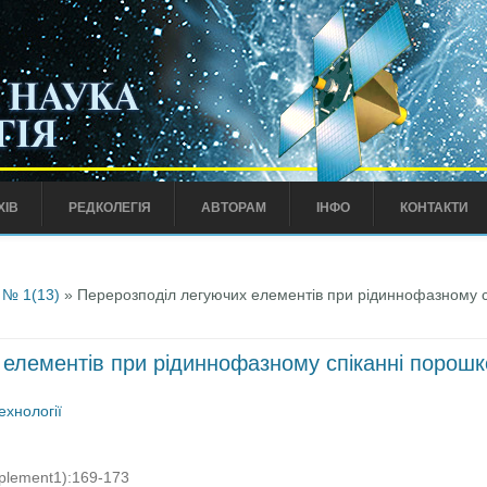
ХІВ
РЕДКОЛЕГІЯ
АВТОРАМ
ІНФО
КОНТАКТИ
 № 1(13)
» Перерозподіл легуючих елементів при рідиннофазному с
елементів при рідиннофазному спіканні порошко
ехнології
pplement1):169-173