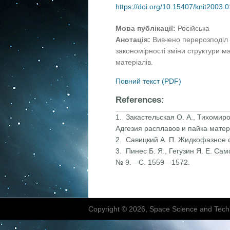
https://doi.org/10.15407/knit2003.
Мова публікації:
Російська
Анотація:
Вивчено перерозподіл 
закономірності зміни структури мат
матеріалів.
Повний текст (PDF)
References:
1. Закастельская О. А., Тихомир
Адгезия расплавов и пайка мате
2. Савицкий А. П. Жидкофазное 
3. Пинес Б. Я., Гегузин Я. Е. С
№ 9.—С. 1559—1572.
Copyright © 2026, Space Science and Tech