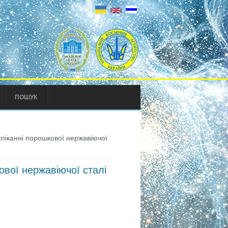
ПОШУК
піканні порошкової нержавіючої
вої нержавіючої сталі