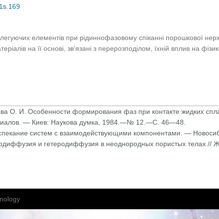
01s.169
легуючих елементів при рідиннофазовому спіканні порошкової нерж
еріалів на її основі, зв'язані з перерозподілом, їхній вплив на фізи
ова О. И. Особенности формирования фаз при контакте жидких спла
риалов. — Киев: Наукова думка, 1984.—№ 12.—С. 46—48.
спекание систем с взаимодействующими компонентами. — Новосиби
амодиффузия и гетеродиффузия в неоднородных пористых телах // 
nology