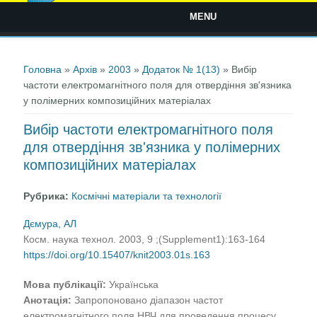
MENU
Ви є тут
Головна
»
Архів
»
2003
»
Додаток № 1(13)
» Вибір
частоти електромагнітного поля для отвердіння зв'язника
у полімерних композиційних матеріалах
Вибір частоти електромагнітного поля
для отвердіння зв'язника у полімерних
композиційних матеріалах
Рубрика:
Космічні матеріали та технології
Дємура, АЛ
Косм. наука технол. 2003, 9 ;(Supplement1):163-164
https://doi.org/10.15407/knit2003.01s.163
Мова публікації:
Українська
Анотація:
Запропоновано діапазон частот
електромагнітного поля НВЧ для проведення процесу