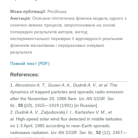
Мова публікації:
Російська
Анотація:
Описани гіпотетична фізична модель одного з
сонячно-земних процесів, запропонована на основі
попередніх результатів авторів, метод
експериментальної перевірки її відповідності реальним
фізичним механізмам і перераховані очікувані
результати.
Повний текст (PDF)
References:
1.
Abrosimov A. T., Gusev A. A., Dudnik A. V., et al.
The
dynamics of trapped particles and sporadic radio emission
after the November 20, 1986 flare.
Izv. AN SSSR. Ser.
fiz
.,
55 (
10), 1915—1919 (1991) [in Russian].
2.
Dudnik A. V., Zalyubovskij I. I., Kartashev V. M., et
al.
High-speed solar wind flux detected in middle latitudes
on 1-3 April, 1985 according to near-Earth sporadic
radiowave radiation.
Izv. AN SSSR. Ser. fiz
.,
52
(12), 2457—