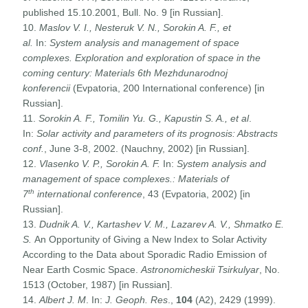
published 15.10.2001, Bull. No. 9 [in Russian].
10.
Maslov V. I.,
Nesteruk V. N., Sorokin A. F., et
al.
In:
System analysis and management of space
complexes. Exploration and exploration of space in the
coming century
:
Materials 6th Mezhdunarodnoj
konferencii
(Evpatoria, 200 International conference) [in
Russian].
11.
Sorokin A. F., Tomilin Yu. G., Kapustin S. A., et al
.
In:
Solar activity and parameters of its prognosis: Abstracts
conf.
, June 3-8, 2002. (Nauchny, 2002) [in Russian].
12.
Vlasenko V. P.
, Sorokin A. F.
In:
System analysis and
management of space complexes.
:
Materials of
th
7
international conference
, 43 (Evpatoria, 2002) [in
Russian].
13.
Dudnik A. V., Kartashev V. M., Lazarev A. V., Shmatko E.
S.
An Opportunity of Giving a New Index to Solar Activity
According to the Data about Sporadic Radio Emission of
Near Earth Cosmic Space.
Astronomicheskii Tsirkulyar
, No.
1513 (October, 1987) [in Russian].
14.
Albert J. M
. In:
J. Geoph. Res
.,
104
(A2), 2429 (1999).