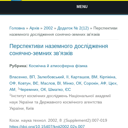
MENU
Ви є тут
Головна
»
Архів
»
2002
»
Додаток № 2(12)
» Перспективи
наземного дослідження сонячно-земних зв'язків
Перспективи наземного дослідження
сонячно-земних зв'язків
Рубрика:
Космічна й атмосферна фізика
Власенко, ВП
,
Залюбовський, ІІ
,
Карташов, ВМ
,
Кірпікіна,
ОФ
,
Ковтун, ВЄ
,
Маслов, ВІ
,
Мінко, ОК
,
Сорокін, АФ
,
Цюх,
1
АМ
,
Черемних, ОК
,
Шматко, ЄС
1
Інститут космічних досліджень Національної академії
наук України та Державного космічного агентства
України, Київ
Косм. наука технол. 2002, 8 ;(Supplement2):007-019
https://doi.org/10.15407/knit2002.02s.007