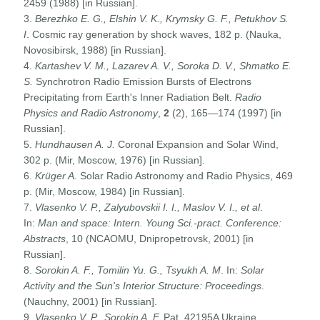
2459 (1988) [in Russian].
3.
Berezhko E. G., Elshin V. K., Krymsky G. F., Petukhov S.
I
. Cosmic ray generation by shock waves, 182 p. (Nauka,
Novosibirsk, 1988) [in Russian].
4.
Kartashev V. M., Lazarev A. V., Soroka D. V., Shmatko E.
S.
Synchrotron Radio Emission Bursts of Electrons
Precipitating from Earth's Inner Radiation Belt.
Radio
Physics and Radio Astronomy
,
2
(2), 165—174 (1997) [in
Russian].
5.
Hundhausen A. J.
Coronal Expansion and Solar Wind,
302 p. (Mir, Moscow, 1976) [in Russian].
6.
Krüger A.
Solar Radio Astronomy and Radio Physics, 469
p. (Mir, Moscow, 1984) [in Russian].
7.
Vlasenko V. P., Zalyubovskii I. I., Maslov V. I., et al
.
In:
Man and space: Intern. Young Sci.-pract. Conference:
Abstracts
, 10 (NCAOMU, Dnipropetrovsk, 2001) [in
Russian].
8.
Sorokin A. F., Tomilin Yu. G., Tsyukh A. M
. In:
Solar
Activity and the Sun's Interior Structure:
Proceedings
.
(Nauchny, 2001) [in Russian].
9.
Vlasenko V. P.,
Sorokin A. F.
Pat. 42195A Ukraine,