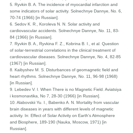
5. Ryvkin B. A. The incidence of myocardial infarction and
some indicators of solar activity. Solnechnye Dannye, No. 6,
70-74 (1966) [in Russian].
6. Sedov K. R., Koroleva N. N. Solar activity and
cardiovascular accidents. Solnechnye Dannye, No. 11, 83-
84 (1966) [in Russian].
7. Ryvkin B. A., Ryvkina F. Z., Kobrina B. I., et al. Question
of solar-terrestrial correlations in the clinical treatment of
cardiovascular diseases. Solnechnye Dannye, No. 4, 82-85
(1967) [in Russian].
8. Kaibyshev M. S. Disturbances of geomagnetic field and
heart rhythms. Solnechnye Dannye, No. 11, 96-98 (1968)
[in Russian].
9. Lebedev V. I. When There is no Magnetic Field. Aviatsiya
i kosmonavtika, No 7, 28-30 (1966) [in Russian].
10. Alabovskii Yu. I., Babenko A. N. Mortality from vascular
brain diseases in years with different levels of magnetic
activity. In: Effect of Solar Activity on Earth's Atmosphere
and Biosphere, 189-190 (Nauka, Moscow, 1971) [in
Russian].