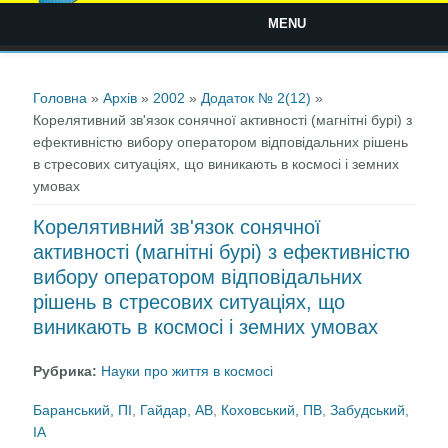
MENU
Ви є тут
Головна
»
Архів
»
2002
»
Додаток № 2(12)
»
Корелятивний зв'язок сонячної активності (магнітні бурі) з
ефективністю вибору оператором відповідальних рішень
в стресових ситуаціях, що виникають в космосі і земних
умовах
Корелятивний зв'язок сонячної
активності (магнітні бурі) з ефективністю
вибору оператором відповідальних
рішень в стресових ситуаціях, що
виникають в космосі і земних умовах
Рубрика:
Науки про життя в космосі
Баранський, ПІ
,
Гайдар, АВ
,
Коховський, ПВ
,
Забудський,
ІА