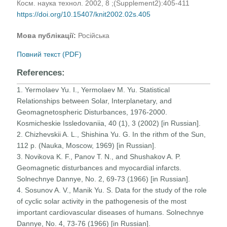
Косм. наука технол. 2002, 8 ;(Supplement2):405-411
https://doi.org/10.15407/knit2002.02s.405
Мова публікації:
Російська
Повний текст (PDF)
References:
1. Yermolaev Yu. I., Yermolaev M. Yu. Statistical
Relationships between Solar, Interplanetary, and
Geomagnetospheric Disturbances, 1976-2000.
Kosmicheskie Issledovaniia, 40 (1), 3 (2002) [in Russian].
2. Chizhevskii A. L., Shishina Yu. G. In the rithm of the Sun,
112 p. (Nauka, Moscow, 1969) [in Russian].
3. Novikova K. F., Panov T. N., and Shushakov A. P.
Geomagnetic disturbances and myocardial infarcts.
Solnechnye Dannye, No. 2, 69-73 (1966) [in Russian].
4. Sosunov A. V., Manik Yu. S. Data for the study of the role
of cyclic solar activity in the pathogenesis of the most
important cardiovascular diseases of humans. Solnechnye
Dannye, No. 4, 73-76 (1966) [in Russian].