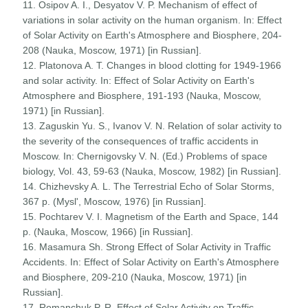
11. Osipov A. I., Desyatov V. P. Mechanism of effect of
variations in solar activity on the human organism. In: Effect
of Solar Activity on Earth's Atmosphere and Biosphere, 204-
208 (Nauka, Moscow, 1971) [in Russian].
12. Platonova A. T. Changes in blood clotting for 1949-1966
and solar activity. In: Effect of Solar Activity on Earth's
Atmosphere and Biosphere, 191-193 (Nauka, Moscow,
1971) [in Russian].
13. Zaguskin Yu. S., Ivanov V. N. Relation of solar activity to
the severity of the consequences of traffic accidents in
Moscow. In: Chernigovsky V. N. (Ed.) Problems of space
biology, Vol. 43, 59-63 (Nauka, Moscow, 1982) [in Russian].
14. Chizhevsky A. L. The Terrestrial Echo of Solar Storms,
367 p. (Mysl', Moscow, 1976) [in Russian].
15. Pochtarev V. I. Magnetism of the Earth and Space, 144
p. (Nauka, Moscow, 1966) [in Russian].
16. Masamura Sh. Strong Effect of Solar Activity in Traffic
Accidents. In: Effect of Solar Activity on Earth's Atmosphere
and Biosphere, 209-210 (Nauka, Moscow, 1971) [in
Russian].
17. Romanchuk P. R. Effect of Solar Activity on Traffic