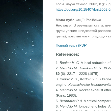
Косм. наука технол. 2002, 8 ;(Su
https://doi.org/10.15407/knit2002.
Мова публікації:
Російська
Анотація:
В результаті статистич
групи уявних швидкостей розповсюд
група), повільні магнітогідродинамі
Повний текст (PDF)
References:
1.
Booker H. G
. A local reduction o
2.
Mendillo M., Hawkins G. S., Klob
80
(6), 2217 – 2228 (1975).
3.
Karlov V. D., Kozlov S. I., Tkach
engine.
Kosmicheskie Issledovanii
4.
Mendillo M.
Rocket exhaust effec
(Paris, 1983).
5.
Bernhardt P. A.
A critical compar
6.
Mendillo M.
Ionospheric holes: A