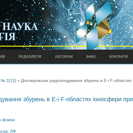
ХІВ
РЕДКОЛЕГІЯ
АВТОРАМ
ІНФО
КОНТАКТИ
 № 2(12)
» Доплеровське радіозондування збурень в E-і F-областях 
ування збурень в E-і F-областях іоносфери при
 фізика
огор, ЛФ