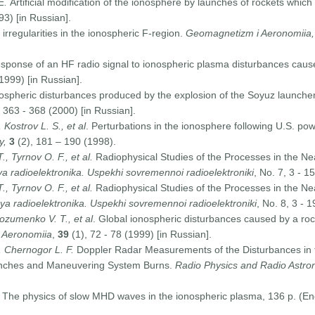
 E.
Artificial modification of the ionosphere by launches of rockets which 
93) [in Russian].
rregularities in the ionospheric F-region.
Geomagnetizm i Aeronomiia
response of an HF radio signal to ionospheric plasma disturbances cau
(1999) [in Russian].
ospheric disturbances produced by the explosion of the Soyuz launche
 363 - 368 (2000) [in Russian].
Kostrov L. S., et al
. Perturbations in the ionosphere following U.S. pow
y,
3
(2), 181 – 190 (1998).
.,
Tyrnov O. F., et al.
Radiophysical Studies of the Processes in the Ne
 radioelektronika. Uspekhi sovremennoi radioelektroniki
, No. 7, 3 - 1
.,
Tyrnov O. F., et al.
Radiophysical Studies of the Processes in the Ne
a radioelektronika. Uspekhi sovremennoi radioelektroniki
, No. 8, 3 - 
ozumenko V. T., et al
. Global ionospheric disturbances caused by a ro
 Aeronomiia
,
39
(1), 72 - 78 (1999) [in Russian].
, Chernogor L. F.
Doppler Radar Measurements of the Disturbances in 
unches and Maneuvering System Burns.
Radio Physics and Radio Astro
.
The physics of slow MHD waves in the ionospheric plasma, 136 p. (E