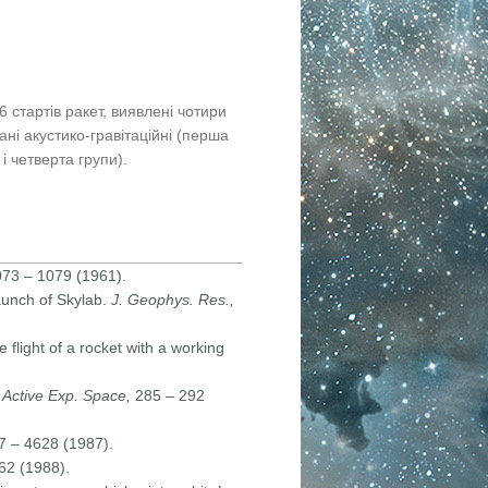
 стартів ракет, виявлені чотири
ані акустико-гравітаційні (перша
 і четверта групи).
073 – 1079 (1961).
aunch of Skylab.
J. Geophys. Res.,
 flight of a rocket with a working
 Active Exp. Space,
285 – 292
7 – 4628 (1987).
62 (1988).