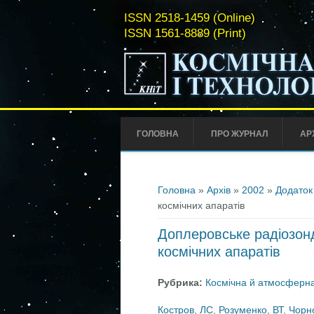
ISSN 2518-1459 (Online)
ISSN 1561-8889 (Print)
ГОЛОВНА
ПРО ЖУРНАЛ
АР
Ви є тут
Головна
»
Архів
»
2002
»
Додаток
космічних апаратів
Доплеровське радіозонд
космічних апаратів
Рубрика:
Космічна й атмосферна
Костров, ЛС
,
Розуменко, ВТ
,
Чорн