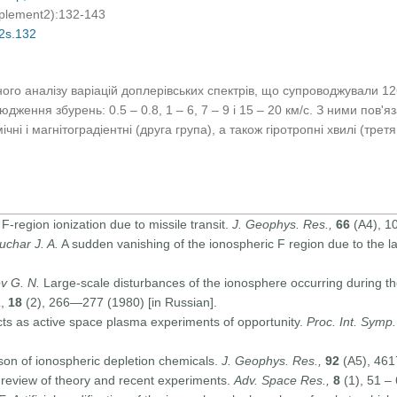
pplement2):132-143
02s.132
ного аналізу варіацій доплерівських спектрів, що супроводжували 126
ження збурень: 0.5 – 0.8, 1 – 6, 7 – 9 і 15 – 20 км/с. З ними пов'яз
чні і магнітоградіентні (друга група), а також гіротропні хвилі (третя
f F-region ionization due to missile transit.
J. Geophys. Res.,
66
(A4), 1
uchar J. A.
A sudden vanishing of the ionospheric F region due to the l
ev G. N.
Large-scale disturbances of the ionosphere occurring during the
a
,
18
(2), 266—277 (1980) [in Russian].
ts as active space plasma experiments of opportunity.
Proc. Int. Symp.
ison of ionospheric depletion chemicals.
J. Geophys. Res.,
92
(A5), 461
 review of theory and recent experiments.
Adv. Space Res.,
8
(1), 51 – 