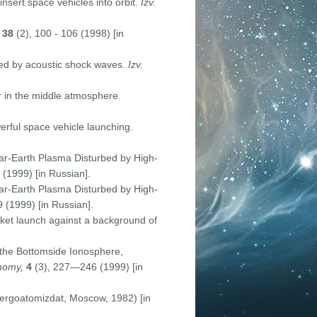
insert space vehicles into orbit.
Izv.
,
38
(2), 100 - 106 (1998) [in
sed by acoustic shock waves.
Izv.
r in the middle atmosphere.
erful space vehicle launching.
ar-Earth Plasma Disturbed by High-
5 (1999) [in Russian].
ar-Earth Plasma Disturbed by High-
19 (1999) [in Russian].
cket launch against a background of
the Bottomside Ionosphere,
nomy,
4
(3), 227—246 (1999) [in
nergoatomizdat, Moscow, 1982) [in