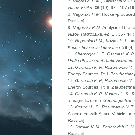
7.
Nagorskii P. M., Tarashchuk Yu.
vuzov. Fizika
,
36
(10), 98 - 107 (19
8.
Nagorskii P.
M.
Rocket-produced i
Russian].
9.
Nagorsky P. M.
Analysis of the 
vuzov. Radiofizika
,
42
(1), 36 - 44 
10.
Nagorskii P. M., Kozlov S. I.
Ion
Kosmicheskie Issledovaniia
,
38
(4),
11.
Chernogor L. F., Garmash K. P., 
Radio Physics and Radio Astronom
12.
Garmash K. P., Rozumenko V. T
Energy Sources. Pt. I.
Zarubezhnaya
13.
Garmash K. P., Rozumenko V. T
Energy Sources. Pt. II.
Zarubezhnay
14.
Garmash K. P., Kostrov L. S., R
a magnetic storm.
Geomagnetizm i
15.
Kostrov L. S., Rozumenko V. T.
Associated with Space Vehicle La
Russian].
16.
Sorokin V. M., Fedorovich G. V
Russian].