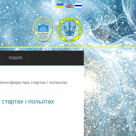
ПОШУК
іоносфери при стартах і польотах
 стартах і польотах