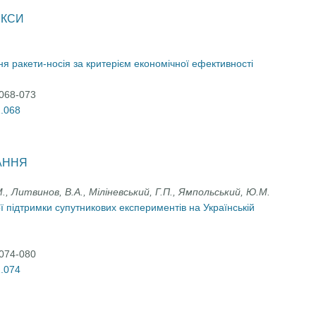
ЕКСИ
я ракети-носія за критерієм економічної ефективності
:068-073
2.068
АННЯ
., Литвинов, В.А., Міліневський, Г.П., Ямпольський, Ю.М.
ї підтримки супутникових експериментів на Українській
:074-080
2.074