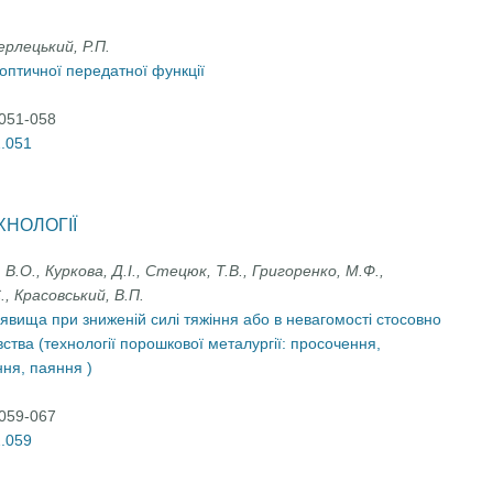
ерлецький, Р.П.
оптичної передатної функції
:051-058
2.051
ХНОЛОГІЇ
, В.О., Куркова, Д.І., Стецюк, Т.В., Григоренко, М.Ф.,
., Красовський, В.П.
 явища при зниженій силі тяжіння або в невагомості стосовно
тва (технології порошкової металургії: просочення,
ня, паяння )
:059-067
2.059