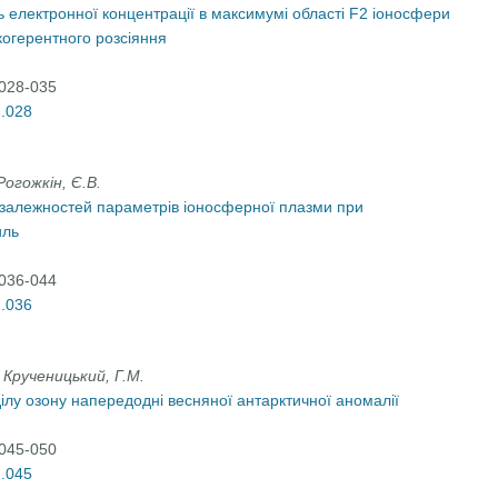
електронної концентрації в максимумі області F2 іоносфери
когерентного розсіяння
:028-035
2.028
Рогожкін, Є.В.
 залежностей параметрів іоносферної плазми при
иль
:036-044
2.036
, Крученицький, Г.М.
ілу озону напередодні весняної антарктичної аномалії
:045-050
2.045