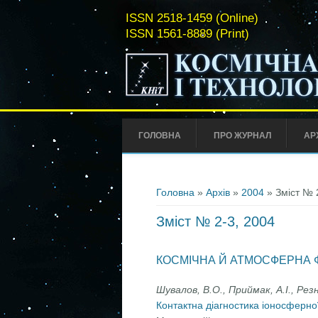
ISSN 2518-1459 (Online)
ISSN 1561-8889 (Print)
ГОЛОВНА
ПРО ЖУРНАЛ
АР
Ви є тут
Головна
»
Архів
»
2004
» Зміст № 
Зміст № 2-3, 2004
КОСМІЧНА Й АТМОСФЕРНА 
Шувалов, В.О., Приймак, А.І., Резн
Контактна діагностика іоносферно