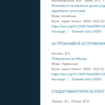
Малиновський, В.В., Зубко, В.П.,
Можливості зіставлення даних рад
зарубіжних супутників
Мова:
російська
Косм. наука технол. 2004; 10(2-3)
https://doi.org/10.15407/knit2004.0
Анотація
|
Повний текст (PDF)
АСТРОНОМІЯ Й АСТРОФІЗИ
Кислюк, В.С.
Повернення до Місяця
Мова:
Українська
Косм. наука технол. 2004; 10(2-3)
https://doi.org/10.15407/knit2004.0
Анотація
|
Повний текст (PDF)
СОЦІОГУМАНІТАРНІ АСПЕК
Лялько, В.І., Попов, М.О.