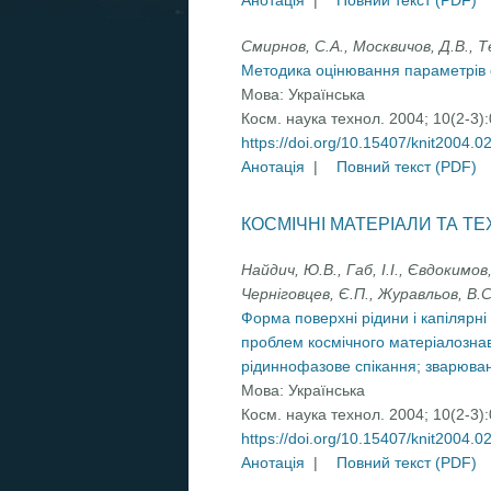
Анотація
|
Повний текст (PDF)
Смирнов, С.А., Москвичов, Д.В., Т
Методика оцінювання параметрів 
Мова:
Українська
Косм. наука технол. 2004; 10(2-3)
https://doi.org/10.15407/knit2004.0
Анотація
|
Повний текст (PDF)
КОСМІЧНІ МАТЕРІАЛИ ТА ТЕ
Найдич, Ю.В., Габ, І.І., Євдокимов
Черніговцев, Є.П., Журавльов, В.С
Форма поверхні рідини і капілярні
проблем космічного матеріалознавс
рідиннофазове спікання; зварюван
Мова:
Українська
Косм. наука технол. 2004; 10(2-3)
https://doi.org/10.15407/knit2004.0
Анотація
|
Повний текст (PDF)