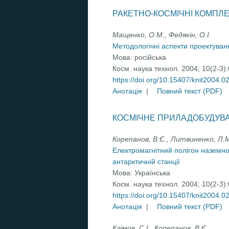
РАКЕТНО-КОСМІЧНІ КОМПЛ
Мащенко, О.М., Федякін, О.І.
Методологічні аспекти проектуванн
Мова:
російська
Косм. наука технол. 2004; 10(2-3)
https://doi.org/10.15407/knit2004.0
Анотація
|
Повний текст (PDF)
КОСМІЧНЕ ПРИЛАДОБУДУВ
Корепанов, В.Є., Литвиненко, Л.М
Електромагнітний полігон наземно
антарктичній станції
Мова:
Українська
Косм. наука технол. 2004; 10(2-3)
https://doi.org/10.15407/knit2004.0
Анотація
|
Повний текст (PDF)
Клімов, С.I., Корепанов, В.Є.