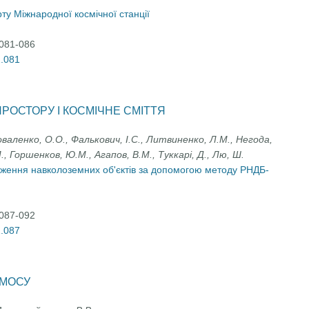
у Міжнародної космічної станції
:081-086
2.081
РОСТОРУ І КОСМІЧНЕ СМІТТЯ
оваленко, О.О., Фалькович, І.С., Литвиненко, Л.М., Негода,
., Горшенков, Ю.М., Агапов, В.М., Туккарі, Д., Лю, Ш.
дження навколоземних об'єктів за допомогою методу РНДБ-
:087-092
2.087
СМОСУ