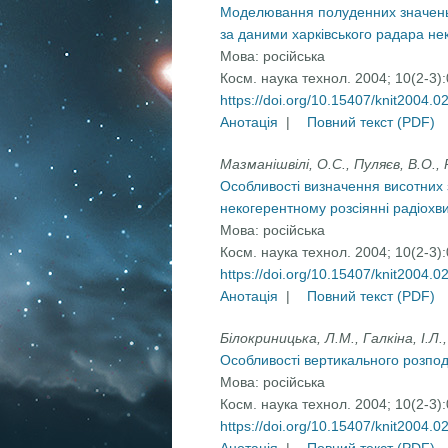
Моделювання полуденних значень 
за даними харківського радара не
Мова:
російська
Косм. наука технол. 2004; 10(2-3)
https://doi.org/10.15407/knit2004.0
Анотація
|
Повний текст (PDF)
Мазманішвілі, О.С., Пуляєв, В.О., 
Особливості визначення висотних
некогерентному розсіянні радіохв
Мова:
російська
Косм. наука технол. 2004; 10(2-3)
https://doi.org/10.15407/knit2004.0
Анотація
|
Повний текст (PDF)
Білокриницька, Л.М., Галкіна, І.Л.
Особливості вертикального розпод
Мова:
російська
Косм. наука технол. 2004; 10(2-3)
https://doi.org/10.15407/knit2004.0