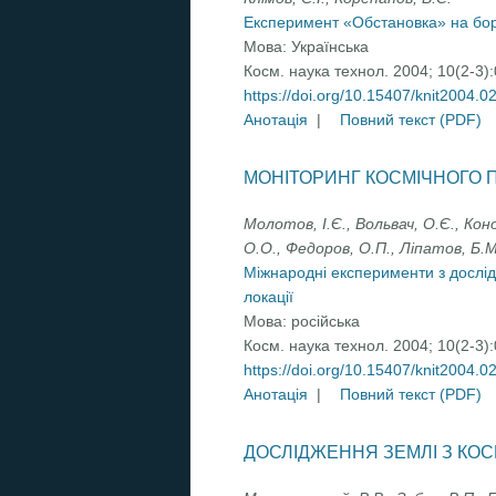
Експеримент «Обстановка» на борт
Мова:
Українська
Косм. наука технол. 2004; 10(2-3)
https://doi.org/10.15407/knit2004.0
Анотація
|
Повний текст (PDF)
МОНІТОРИНГ КОСМІЧНОГО П
Молотов, І.Є., Вольвач, О.Є., Кон
О.О., Федоров, О.П., Ліпатов, Б.М
Міжнародні експерименти з дослі
локації
Мова:
російська
Косм. наука технол. 2004; 10(2-3)
https://doi.org/10.15407/knit2004.0
Анотація
|
Повний текст (PDF)
ДОСЛІДЖЕННЯ ЗЕМЛІ З КО