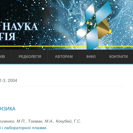
ХІВ
РЕДКОЛЕГІЯ
АВТОРАМ
ІНФО
КОНТАКТИ
2-3, 2004
ФІЗИКА
иченко, М.П., Токмак, М.А., Кочубей, Г.С.
ї і лабораторної плазми