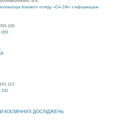
 Пустовойтенко, В.В.
іолокатора бокового огляду «Січ-1М» з інформацією
:093-100
2.093
КА
:101-113
2.101
ТИ КОСМІЧНИХ ДОСЛІДЖЕНЬ