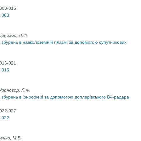
:003-015
2.003
орногор, Л.Ф.
 збурень в навколоземній плазмі за допомогою супутникових
:016-021
2.016
Чорногор, Л.Ф.
 збурень в іоносфері за допомогою доплерівського ВЧ-радара
:022-027
2.022
шенко, М.В.