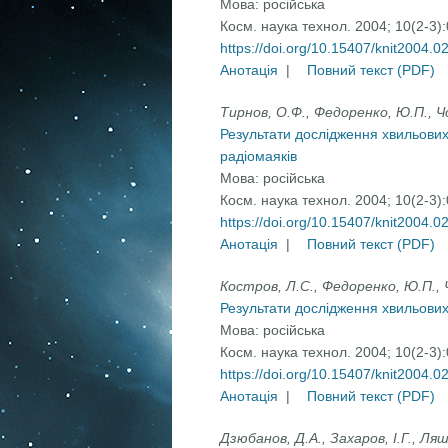
Мова:
російська
Косм. наука технол. 2004; 10(2-3)
https://doi.org/10.15407/knit2004.0
Анотація
|
Повний текст (PDF)
Тирнов, О.Ф., Федоренко, Ю.П., Ч
Результати дослідження хвильових
радіомаяків
Мова:
російська
Косм. наука технол. 2004; 10(2-3)
https://doi.org/10.15407/knit2004.0
Анотація
|
Повний текст (PDF)
Костров, Л.С., Федоренко, Ю.П., 
Результати дослідження хвильових
Мова:
російська
Косм. наука технол. 2004; 10(2-3)
https://doi.org/10.15407/knit2004.0
Анотація
|
Повний текст (PDF)
Дзюбанов, Д.А., Захаров, І.Г., Ля