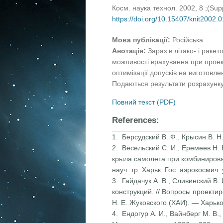
Косм. наука технол. 2002, 8 ;(Su
https://doi.org/10.15407/knit2002.
Мова публікації:
Російська
Анотація:
Зараз в літако- і рак
можливості врахування при проек
оптимізації допусків на виготовл
Подаються результати розрахунку
Повний текст (PDF)
References:
1. Берсудский В. Ф., Крысин В. 
2. Весельский С. И., Еремеев Н.
крыла самолета при комбиниров
науч. тр. Харьк. Гос. аэрокосмич
3. Гайдачук А. В., Сливинский В
конструкций. // Вопросы проектир
Н. Е. Жуковского (ХАИ). — Харьк
4. Ендогур А. И., Вайнберг М. В