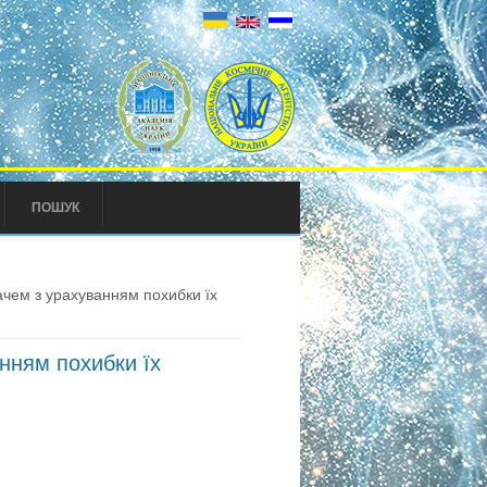
ПОШУК
чем з урахуванням похибки їх
нням похибки їх