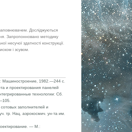
м заповнювачем. Досліджуються
ення. Запропонновано методику
ої несучої здатності конструкції.
ском і зсувом.
М.: Машиностроение, 1982.—244 с.
ета и проектирования панелей
тегрированные технологии: Сб.
6—105.
а сотовых заполнителей и
. тр. Нац. аэрокосмич. ун-та им.
роектирование. — М.: