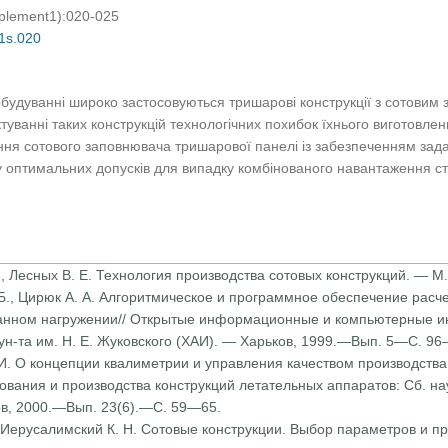
pplement1):020-025
01s.020
етобудуванні широко застосовуються тришарові конструкції з сотови
туванні таких конструкцій технологічних похибок їхнього виготовл
ення сотового заповнювача тришарової панелі із забезпеченням задан
 оптимальних допусків для випадку комбінованого навантаження сти
Н., Лесных В. Е. Технология производства сотовых конструкций. — 
 Б., Цирюк А. А. Алгоритмическое и программное обеспечение расч
анном нагружении// Открытые информационные и компьютерные ин
. ун-та им. Н. Е. Жуковского (ХАИ). — Харьков, 1999.—Вып. 5—С. 9
. И. О концепции квалиметрии и управления качеством производств
ования и производства конструкций летательных аппаратов: Сб. науч
ов, 2000.—Вып. 23(6).—С. 59—65.
., Иерусалимский К. Н. Сотовые конструкции. Выбор параметров и п