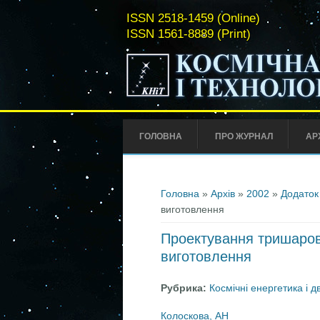
ISSN 2518-1459 (Online)
ISSN 1561-8889 (Print)
ГОЛОВНА
ПРО ЖУРНАЛ
АР
Ви є тут
Головна
»
Архів
»
2002
»
Додаток
виготовлення
Проектування тришаров
виготовлення
Рубрика:
Космічні енергетика і д
Колоскова, АН