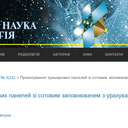
ХІВ
РЕДКОЛЕГІЯ
АВТОРАМ
ІНФО
КОНТАКТИ
 № 1(11)
» Проектування тришарових панелей зі сотовим заповнюва
их панелей зі сотовим заповнювачем з урахува
вигуни