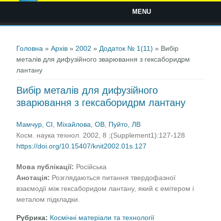
MENU
Ви є тут
Головна
»
Архів
»
2002
»
Додаток № 1(11)
» Вибір
металів для дифузійного зварювання з гексаборидрм
лантану
Вибір металів для дифузійного
зварювання з гексаборидрм лантану
Мамчур, СІ
,
Міхайлова, ОВ
,
Пуйто, ЛВ
Косм. наука технол. 2002, 8 ;(Supplement1):127-128
https://doi.org/10.15407/knit2002.01s.127
Мова публікації:
Російська
Анотація:
Розглядаються питання твердофазної
взаємодії між гексаборидом лантану, який є емітером і
металом підкладки.
Рубрика:
Космічні матеріали та технології