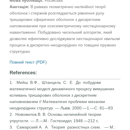
Мова публікації:
Російська
Анотація:
В рамках геометрично нелінійної теорії
оболонок і стержнів розглядаються рівняння руху
тришарових сферичних оболонок з дискретним
наповнювачем при осесиметричному нестаціонарному
навантаженні. Побудовано чисельний алгоритм, який
дозволяє ефективно досліджувати нестаціонарні хвильові
процеси в дискретно-неоднорідних по товщині пружних
структурах.
Повний текст (PDF)
References:
1. Мейш В.Ф., Штанцель С. Е. До побудови
математичної моделі динамічного процесу вимушених
коливань тришарових оболонок з дискретним
наповнювачем // Математичні проблеми механіки
неоднорідних структур. — Львів. 2000.—1.—С. 81—83.
2. Новожилов В. В. Основы нелинейной теории
упругости. — Л.—М.: Гостехидат, 1948.—212 с.
3. Самарский А. А. Теория разностных схем. — М.: