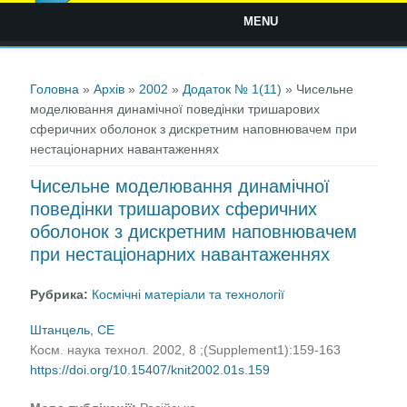
MENU
Ви є тут
Головна
»
Архів
»
2002
»
Додаток № 1(11)
» Чисельне
моделювання динамічної поведінки тришарових
сферичних оболонок з дискретним наповнювачем при
нестаціонарних навантаженнях
Чисельне моделювання динамічної
поведінки тришарових сферичних
оболонок з дискретним наповнювачем
при нестаціонарних навантаженнях
Рубрика:
Космічні матеріали та технології
Штанцель, СЕ
Косм. наука технол. 2002, 8 ;(Supplement1):159-163
https://doi.org/10.15407/knit2002.01s.159