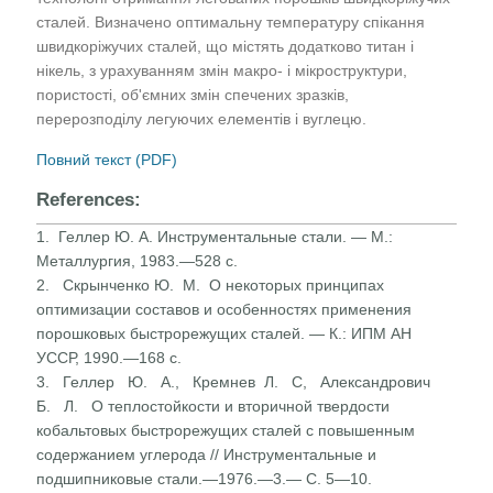
сталей. Визначено оптимальну температуру спікання
швидкоріжучих сталей, що містять додатково титан і
нікель, з урахуванням змін макро- і мікроструктури,
пористості, об'ємних змін спечених зразків,
перерозподілу легуючих елементів і вуглецю.
Повний текст (PDF)
References:
1. Геллер Ю. А. Инструментальные стали. — М.:
Металлургия, 1983.—528 с.
2. Скрынченко Ю. М. О некоторых принципах
оптимизации составов и особенностях применения
порошковых быстрорежущих сталей. — К.: ИПМ АН
УССР, 1990.—168 с.
3. Геллер Ю. А., Кремнев Л. С, Александрович
Б. Л. О теплостойкости и вторичной твердости
кобальтовых быстрорежущих сталей с повышенным
содержанием углерода // Инструментальные и
подшипниковые стали.—1976.—3.— С. 5—10.