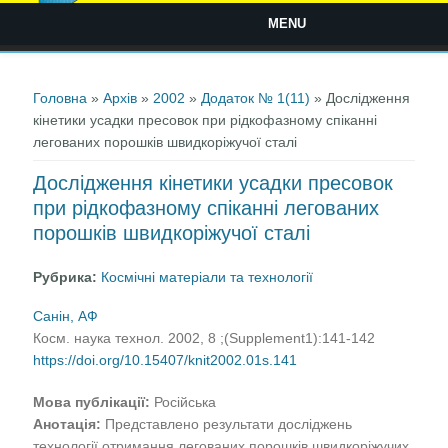
MENU
Ви є тут
Головна
»
Архів
»
2002
»
Додаток № 1(11)
» Дослідження
кінетики усадки пресовок при рідкофазному спіканні
легованих порошків швидкоріжучої сталі
Дослідження кінетики усадки пресовок
при рідкофазному спіканні легованих
порошків швидкоріжучої сталі
Рубрика:
Космічні матеріали та технології
Санін, АФ
Косм. наука технол. 2002, 8 ;(Supplement1):141-142
https://doi.org/10.15407/knit2002.01s.141
Мова публікації:
Російська
Анотація:
Представлено результати досліджень
технології отримання легованих порошків швидкоріжучих