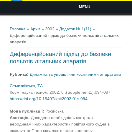
MENU
Ви є тут
Головна
»
Архів
»
2002
»
Додаток № 1(11)
»
Диференційований підхід до безпеки польотів літальних
апаратів
Диференційований підхід до безпеки
польотів літальних апаратів
Рубрика:
Динаміка та управління космічними апаратами
Семитківська, ТА
Косм. наука технол. 2002, 8 ;(Supplement1):094-097
https://doi.org/10.15407/knit2002.01s.094
Мова публікації:
Російська
Анотація:
Доведено необхідність контролю
аеродинамічних характеристик повітряного судна в
експлуатації, що складають якість процесу