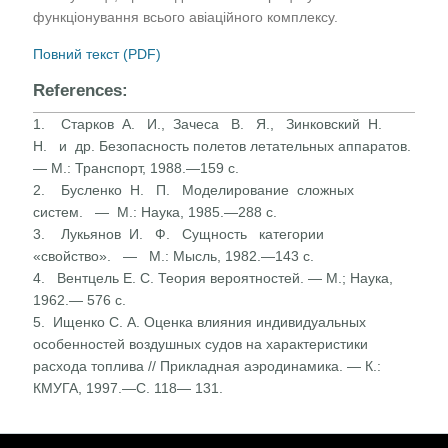
функціонування всього авіаційного комплексу.
Повний текст (PDF)
References:
1. Старков А. И., Зачеса В. Я., Зинковский Н.
Н. и др. Безопасность полетов летательных аппаратов.
— М.: Транспорт, 1988.—159 с.
2. Бусленко Н. П. Моделирование сложных
систем. — М.: Наука, 1985.—288 с.
3. Лукьянов И. Ф. Сущность категории
«свойство». — М.: Мысль, 1982.—143 с.
4. Вентцель Е. С. Теория вероятностей. — М.; Наука,
1962.— 576 с.
5. Ищенко С. А. Оценка влияния индивидуальных
особенностей воздушных судов на характеристики
расхода топлива // Прикладная аэродинамика. — К.:
КМУГА, 1997.—С. 118— 131.