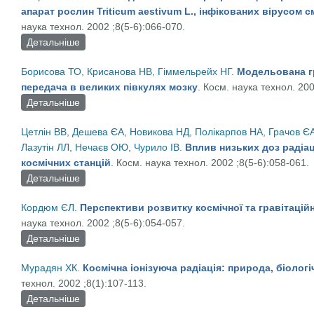
апарат рослин Triticum aestivum L., інфікованих вірусом с
наука технол. 2002 ;8(5-6):066-070.
Детальніше
про Вплив модельованої мікрогравітації на ростов
інфікованих вірусом смугастої мозаїки пшениці
Борисова ТО
,
Крисанова НВ
,
Гіммельрейх НГ
.
Модельована гр
передача в великих півкулях мозку
. Косм. наука технол. 200
Детальніше
про Модельована гравітація і глутаматергічна пер
Цетлін ВВ
,
Дешева ЄА
,
Новикова НД
,
Полікарпов НА
,
Грачов Є
Лазутін ЛЛ
,
Нечаєв ОЮ
,
Чурило ІВ
.
Вплив низьких доз радіац
космічних станцій
. Косм. наука технол. 2002 ;8(5-6):058-061.
Детальніше
про Вплив низьких доз радіації на мікробне співто
Кордюм ЄЛ
.
Перспективи розвитку космічної та гравітаційно
наука технол. 2002 ;8(5-6):054-057.
Детальніше
про Перспективи розвитку космічної та гравітаційної
Мурадян XК
.
Космічна іонізуюча радіація: природа, біологі
технол. 2002 ;8(1):107-113.
Детальніше
про Космічна іонізуюча радіація: природа, біологіч