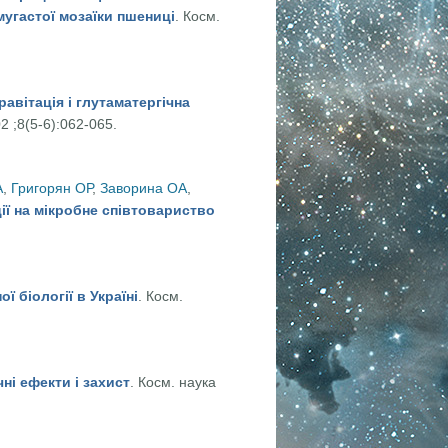
мугастої мозаїки пшениці
. Косм.
і процеси та фотосинтетичний апарат рослин Triticum aestivum L.,
авітація і глутаматергічна
2 ;8(5-6):062-065.
едача в великих півкулях мозку
А
,
Григорян ОР
,
Заворина ОА
,
ії на мікробне співтовариство
вариство космічних станцій
ї біології в Україні
. Косм.
 біології в Україні
чні ефекти і захист
. Косм. наука
ні ефекти і захист