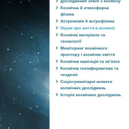
Дослідження Землі з космосу
Космічна й атмосферна
фізика
Астрономія й астрофізика
Науки про життя в космосі
Космічні матеріали та
технології
Моніторинг космічного
простору і космічне сміття
Космічна навігація та зв’язок
Космічна геоінформатика та
геодезія
Соціогуманітарні аспекти
космічних досліджень
Історія космічних досліджень