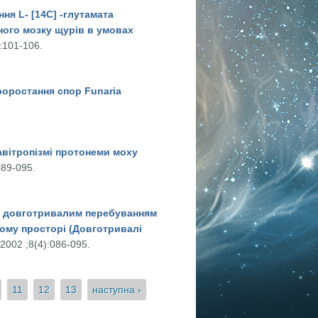
ня L- [14С] -глутамата
ного мозку щурів в умовах
):101-106.
ими закінченнями мозочка і великих півкуль головного мозку щурів
роростання спор Funaria
trica Hedw.
авітропізмі протонеми моху
089-095.
Pohlia nutans (He dw.) Lindb.
 з довготривалим перебуванням
ному просторі (Довготривалі
 2002 ;8(4):086-095.
анням космічних кораблів з астронавтами на борту в
дорожі: погляд у майбутнє)
11
12
13
наступна ›