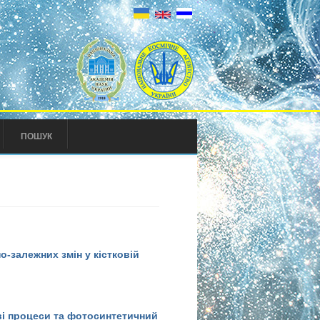
ПОШУК
о-залежних змін у кістковій
ін у кістковій тканині
ві процеси та фотосинтетичний