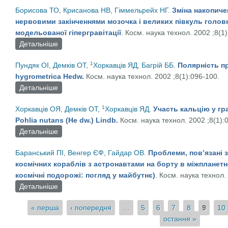
Борисова ТО
,
Крисанова НВ
,
Гіммельрейх НГ
.
Зміна накопичен
нервовими закінченнями мозочка і великих півкуль голов
модельованої гіпергравітації
. Косм. наука технол. 2002 ;8(1
Детальніше
про Зміна накопичення L- [14С] -глутамата нервов
в умовах модельованої гіпергравітації
1
Пундяк ОI
,
Демків ОТ
,
Хоркавців ЯД
,
Багрій ББ
.
Полярність п
hygrometrica Hedw.
Косм. наука технол. 2002 ;8(1):096-100.
Детальніше
про Полярність проростання спор Funaria hygrome
1
Хоркавців ОЯ
,
Демків ОТ
,
Хоркавців ЯД
.
Участь кальцію у гр
Pohlia nutans (He dw.) Lindb.
Косм. наука технол. 2002 ;8(1):
Детальніше
про Участь кальцію у гравітропізмі протонеми моху 
Баранський ПI
,
Венгер ЄФ
,
Гайдар ОВ
.
Проблеми, пов’язані
космічних кораблів з астронавтами на борту в міжпланет
космічні подорожі: погляд у майбутнє)
. Косм. наука технол.
Детальніше
про Проблеми, пов’язані з довготривалим перебув
міжпланетному просторі (Довготривалі космічні по
Сторінки
« перша
‹ попередня
…
5
6
7
8
9
10
остання »