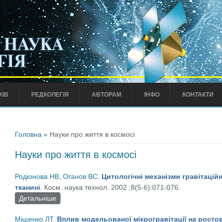
ХІВ
РЕДКОЛЕГІЯ
АВТОРАМ
ІНФО
КОНТАКТИ
Ви є тут
Головна
» Науки про життя в космосі
Науки про життя в космосі
Родіонова НВ
,
Оганов ВС
.
Цитологічні механізми гравітаційн
тканині
. Косм. наука технол. 2002 ;8(5-6):071-076.
Детальніше
про Цитологічні механізми гравітаційно-залежних зм
Міщенко ЛТ
.
Вплив модельованої мікрогравітації на росто