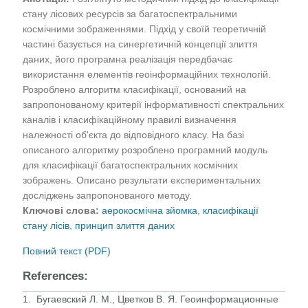
стану лісових ресурсів за багатоспектральними
космічними зображеннями. Підхід у своїй теоретичній
частині базується на синергетичній концепції злиття
даних, його програмна реалізація передбачає
використання елементів геоінформаційних технологій.
Розроблено алгоритм класифікації, оснований на
запропонованому критерії інформативності спектральних
каналів і класифікаційному правилі визначення
належності об'єкта до відповідного класу. На базі
описаного алгоритму розроблено програмний модуль
для класифікації багатоспектральних космічних
зображень. Описано результати експериментальних
досліджень запропонованого методу.
Ключові слова:
аерокосмічна зйомка
,
класифікації
стану лісів
,
принцип злиття даних
Повний текст (PDF)
References:
1. Бугаевский Л. М., Цветков В. Я. Геоинформационные