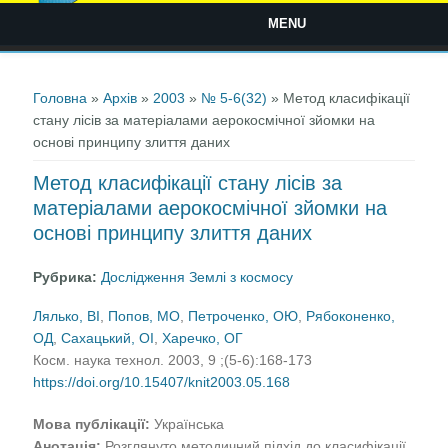
MENU
Ви є тут
Головна
»
Архів
»
2003
»
№ 5-6(32)
» Метод класифікації
стану лісів за матеріалами аерокосмічної зйомки на
основі принципу злиття даних
Метод класифікації стану лісів за
матеріалами аерокосмічної зйомки на
основі принципу злиття даних
Рубрика:
Дослідження Землі з космосу
Лялько, ВІ
,
Попов, МО
,
Петроченко, ОЮ
,
Рябоконенко,
ОД
,
Сахацький, ОІ
,
Харечко, ОГ
Косм. наука технол. 2003, 9 ;(5-6):168-173
https://doi.org/10.15407/knit2003.05.168
Мова публікації:
Українська
Анотація:
Розглянуто методичний підхід до класифікації