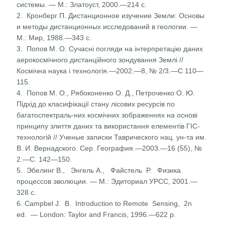
системы. — М.: Златоуст, 2000.—214 с.
2. Кронберг П. Дистанционное изучение Земли: Основы
и методы дистанционных исследований в геологии. —
М.: Мир, 1988.—343 с.
3. Попов М. О. Сучасні погляди на інтерпретацію даних
аерокосмічного дистанційного зондування Землі //
Косміч­на наука і технологія.—2002.—8, № 2/3.—С 110—
115.
4. Попов М. О., Рябоконенко О. Д., Петроченко О. Ю.
Підхід до класифікації стану лісових ресурсів по
багатоспектраль-них космічних зображеннях на основі
принципу злиття даних та використання елементів ГІС-
технологій // Ученые записки Таврического нац. ун-та им.
В. И. Вернадского. Сер. География.—2003.—16 (55), №
2.—С. 142—150.
5. Эбелинг В., Энгель А., Файстель Р. Физика
процессов эволюции. — М.: Эдиториал УРСС, 2001.—
328 с.
6. Campbel J. В. Introduction to Remote Sensing, 2n
ed. — London: Taylor and Francis, 1996.—622 p.