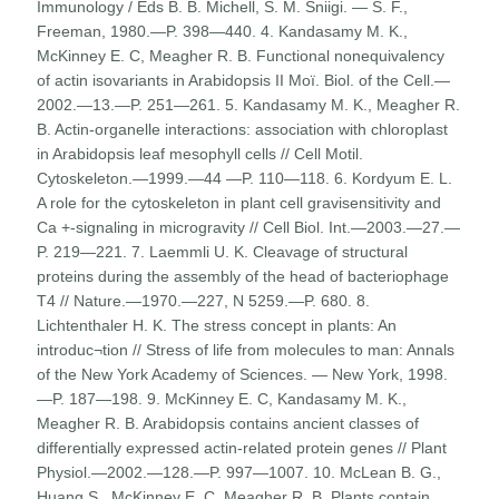
Immunology / Eds B. B. Michell, S. M. Sniigi. — S. F.,
Freeman, 1980.—P. 398—440. 4. Kandasamy M. K.,
McKinney E. C, Meagher R. B. Functional nonequivalency
of actin isovariants in Arabidopsis II Мої. Biol. of the Cell.—
2002.—13.—P. 251—261. 5. Kandasamy M. K., Meagher R.
B. Actin-organelle interactions: association with chloroplast
in Arabidopsis leaf mesophyll cells // Cell Motil.
Cytoskeleton.—1999.—44 —P. 110—118. 6. Kordyum E. L.
A role for the cytoskeleton in plant cell gravisensitivity and
Ca +-signaling in microgravity // Cell Biol. Int.—2003.—27.—
P. 219—221. 7. Laemmli U. K. Cleavage of structural
proteins during the assembly of the head of bacteriophage
T4 // Nature.—1970.—227, N 5259.—P. 680. 8.
Lichtenthaler H. K. The stress concept in plants: An
introduc¬tion // Stress of life from molecules to man: Annals
of the New York Academy of Sciences. — New York, 1998.
—P. 187—198. 9. McKinney E. C, Kandasamy M. K.,
Meagher R. B. Arabidopsis contains ancient classes of
differentially expressed actin-related protein genes // Plant
Physiol.—2002.—128.—P. 997—1007. 10. McLean B. G.,
Huang S., McKinney E. C, Meagher R. B. Plants contain