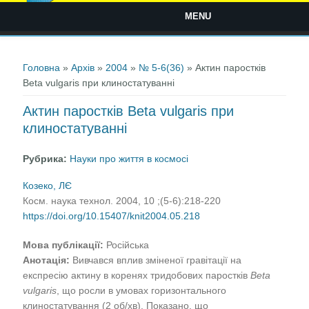
MENU
Ви є тут
Головна
»
Архів
»
2004
»
№ 5-6(36)
» Актин паростків
Beta vulgaris при клиностатуванні
Актин паростків Beta vulgaris при
клиностатуванні
Рубрика:
Науки про життя в космосі
Козеко, ЛЄ
Косм. наука технол. 2004, 10 ;(5-6):218-220
https://doi.org/10.15407/knit2004.05.218
Мова публікації:
Російська
Анотація:
Вивчався вплив зміненої гравітації на
експресію актину в коренях тридобових паростків
Beta
vulgaris
, що росли в умовах горизонтального
клиностатування (2 об/хв). Показано, що