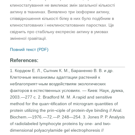
клиностатування не викликає змін загальної кількості
актину в тканинах. Виявлено три ізоформи актину,
співвідношення кількості білку в них було подібним в
клиностатованих і неклиностатованих паростках. Це
свідчить про стабільну експресію актину в умовах
зміненої гравітації.
Повний текст (PDF)
References:
1. Кордюм Е. Л., Сытник К. М., Бараненко В. В. и др.
Клеточные механизмы адаптации растений к
неблагоприят¬ным воздействиям экологических
факторов в естественных условиях. — Киев: Наук, думка,
2003.—277 с. 2. Bradford М. М. A rapid and sensitive
method for the quan¬tification of microgram quantities of
protein utilizing the prin¬ciple of protein-dye binding // Anal.
Biochem.—1976.—72.—P. 248—254. 3. Jones P. P. Analysis
of radiolabeled lymphocyte proteins by one- and two-
dimensional polyacrylamide gel electrophoresis //