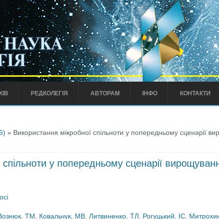
ХІВ
РЕДКОЛЕГІЯ
АВТОРАМ
ІНФО
КОНТАКТИ
6)
» Використання мікробної спільноти у попередньому сценарії вир
 спільноти у попередньому сценарії вирощування
осі
Вознюк, ТМ
,
Ковальчук, МВ
,
Литвиненко, ТЛ
,
Рогуцький, ІС
,
Митрохи