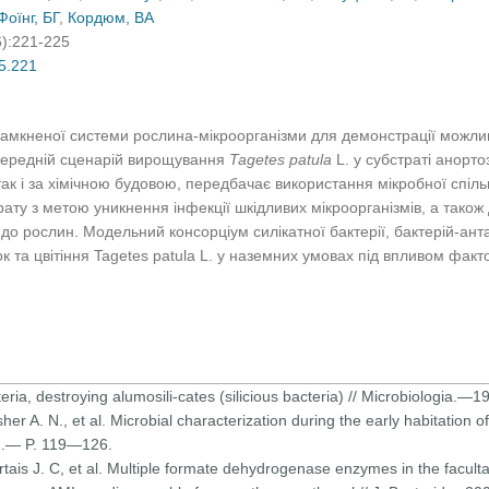
Фоїнг, БГ
,
Кордюм, ВА
6):221-225
05.221
замкненої системи рослина-мікроорганізми для демонстрації можл
опередній сценарій вирощування
Tagetes patula
L. у субстраті анорто
так і за хімічною будовою, передбачає використання мікробної спіл
ату з метою уникнення інфекції шкідливих мікроорганізмів, а також
о рослин. Модельний консорціум силікатної бактерії, бактерій-антаг
к та цвітіння Tagetes patula L. у наземних умовах під впливом фак
teria, destroying alumosili-cates (silicious bacteria) // Microbiologia
er A. N., et al. Microbial characterization during the early habitation of
2.— P. 119—126.
tais J. C, et al. Multiple formate dehydrogenase enzymes in the faculta