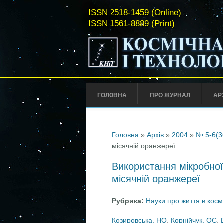
ISSN 2518-1459 (Online)
ISSN 1561-8889 (Print)
ГОЛОВНА
ПРО ЖУРНАЛ
АР
Ви є тут
Головна
»
Архів
»
2004
»
№ 5-6(3
місячній оранжереї
Використання мікробної
місячній оранжереї
Рубрика:
Науки про життя в косм
Козировська, НО
,
Корнійчук, ОС
,