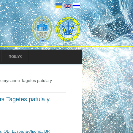
ПОШУК
ощування Tagetes patula у
 Tagetes patula у
н, ОВ
,
Естрела-Льопіс, ВР
,