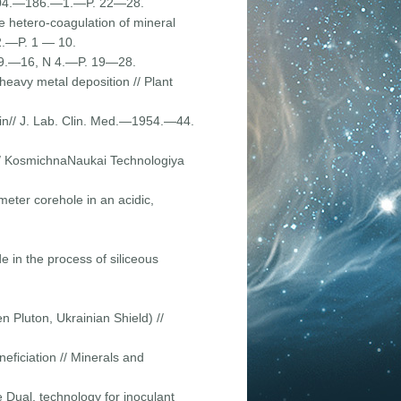
—2004.—186.—1.—P. 22—28.
ve hetero-coagulation of mineral
2.—P. 1 — 10.
1999.—16, N 4.—P. 19—28.
eavy metal deposi­tion // Plant
cin// J. Lab. Clin. Med.—1954.—44.
s // KosmichnaNaukaі Technologiya
meter corehole in an acidic,
e in the process of siliceous
Pluton, Uk­rainian Shield) //
eficiation // Minerals and
e Dual, technology for inoculant