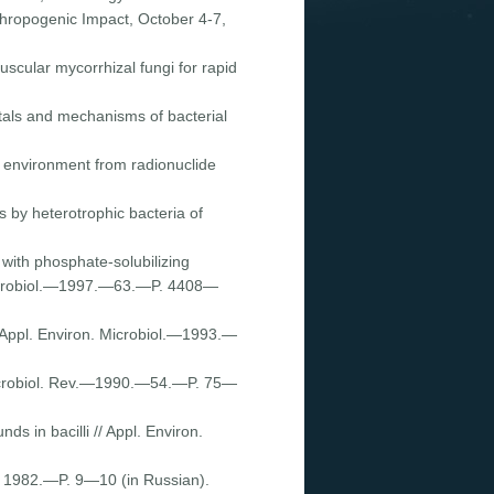
thropogenic Impact, October 4-7,
scular mycorrhizal fungi for rapid
ntals and mechanisms of bacterial
e environment from radionuclide
s by hetero­trophic bacteria of
with phosphate-solubilizing
. Microbiol.—1997.—63.—P. 4408—
 Appl. Environ. Microbiol.—1993.—
/ Microbiol. Rev.—1990.—54.—P. 75—
ds in bacilli // Appl. Environ.
, 1982.—P. 9—10 (in Russian).