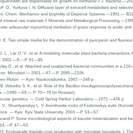
orquens
AMI are dispensable for growth on methanol // J. Bacterid.
F. D., Yurkova I. N. Diffusion layer of extracell metabolites and selecti
hys.-Chem. Mechanics and lyophility of Disperce Systems.—1991.— B2
 of mineral raw materials // Minerals and Metallurgical Processing.—
cular-arbuscular mycorrhizal mediation of grass response to acidic and h
. E. Two simple media for the demonstration of pyocyanin and fluores
 L., Lar O. V., et al. A modeling molecular plant-bacteria interaction
.— 2002.—8.—P. 81—85.
ley D., et al. Attached and unattached bacterial communities in a 120-
Environ. Microbiol.— 2001.—67.—P. 2095—2106.
osten Pluton. — Kyiv: Naukovadumka, 1983.—248 p.
.,Votcelko S. K., et al. Role of the
Bacillus mucilaginosus
polysaccharid
ogia.—1990.—59.— P. 70—78 (in Russian).
olecular genetics. — Cold Spring Harbor Laboratory.—1972.—436 p.
., Shumlyanskyy L. V. Anorthosite rocks of Fedorivskyy suite (Korosten 
ence. — Kyiv: Kyiv State University, 2003.—P. 53—57.
nand P. Some microbiological aspects of bauxite mineralization and ben
—14.—P. 47—53.
. Ecologically-friendly crop production with microbial inoculants. I. Th