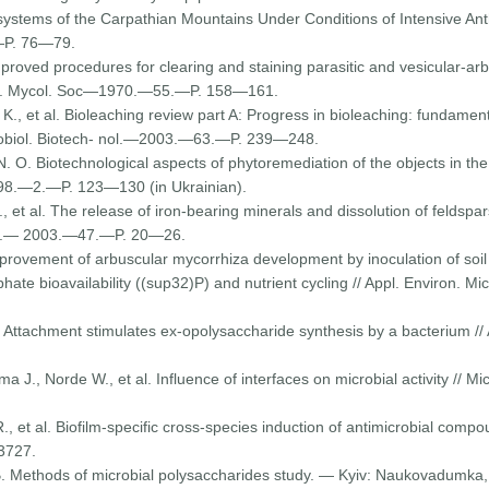
cosystems of the Carpathian Mountains Under Conditions of Intensive An
—P. 76—79.
roved procedures for clearing and staining parasitic and vesicular-arbu
. Br. Mycol. Soc—1970.—55.—P. 158—161.
K., et al. Bioleaching review part A: Progress in bioleaching: fundame
icrobiol. Biotech- nol.—2003.—63.—P. 239—248.
N. O. Biotechnological aspects of phytoremediation of the objects in th
998.—2.—P. 123—130 (in Ukrainian).
I., et al. The release of iron-bearing minerals and dissolution of feldspar
katy.— 2003.—47.—P. 20—26.
provement of arbuscular mycorrhiza development by inoculation of soil 
phate bioavaila­bility ((sup32)P) and nutrient cycling // Appl. Environ
 Attachment stimulates ex-opolysaccharide synthesis by a bacterium //
a J., Norde W., et al. Influence of interfaces on microbial activity /
 et al. Biofilm-specific cross-species induction of antimicrobial compoun
3727.
B. Methods of microbial polysac­charides study. — Kyiv: Naukovadumka