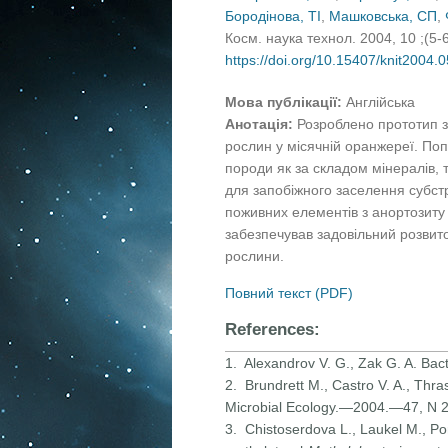
Бородінова, ТІ
,
Машковська, СП
,
Косм. наука технол. 2004, 10 ;(5-
https://doi.org/10.15407/knit2004.
Мова публікації:
Англійська
Анотація:
Розроблено прототип 
рослин у місячній оранжереї. П
породи як за складом мінералів, 
для запобіжного заселення субстр
поживних елементів з анортозиту д
забезпечував задовільний розвито
рослини.
Повний текст (PDF)
References:
1. Alexandrov V. G., Zak G. A. Bac
2. Brundrett M., Castro V. A., Thrash
Microbial Ecology.—2004.—47, N 
3. Chistoserdova L., Laukel M., Por