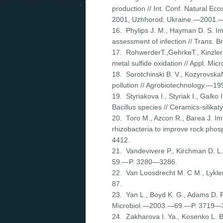
production // Int. Conf. Natural E
2001, Uzhhorod, Uk­raine.—2001.
16. Phylips J. M., Hayman D. S. Imp
assessment of infection // Trans
17. RohwerderТ.,GehrkeТ., Kinzler 
metal sulfide oxidation // Appl. M
18. Sorotchinski B. V., Kozyrovska
pollution // Agrobiotechnology.—1
19. Styriakova I., Styriak I., Galko 
Bacillus species // Ceramics-sili
20. Того M., Azcon R., Barea J. Im
rhizobacteria to improve rock phos
4412.
21. Vandevivere P., Kirchman D. L.
59.—P. 3280—3286.
22. Van Loosdrecht M. С M., Lyklem
87.
23. Yan L., Boyd K. G., Adams D. R.,
Microbiol.—2003.—69.—P. 3719—
24. Zakharova I. Ya., Kosenko L. 