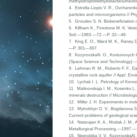
methylotroph
Methylobacteriumext
4. Estrella-Liopis V. R., Ovcharenko
particles and microorganisms // P
5. Groudev S. N. Biobeneficiation
6. Killham K., Firestone M. K. Vesi
Soil.—1983.—72.—P. 32—48.
7. King E. O., Ward M. K., Raney D
—P. 301—307.
8. KozyrovskaN. O., Kovtunovych G.
(Space Science and Technology)
9. Lehman R. M., Roberto F. F., Ear
crystalline rock aquifer // Appl. 
10. Lychak I. L. Petrology of Kor
11. Malinovskaja I. M., Kosenko L. В
minerals destruction // Microbiol
12. Miller J. H. Experiments in m
13. Mytrokhyn O. V., Bogdanova S. V
Current problems of geological sci
14. Natarajan K. A., Modak J. M., A
Metallurgical Processing.—1997.
15. Negrutska V. V., KozyrovskaN. O