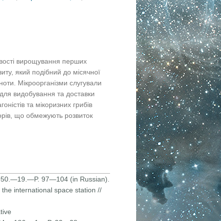
ивості вирощування перших
зиту, який подібний до місячної
ьноти. Мікроорганізми слугували
 для видобування та доставки
оністів та мікоризних грибів
торів, що обмежують розвиток
.—1950.—19.—P. 97—104 (in Russian).
 the international space station //
tive